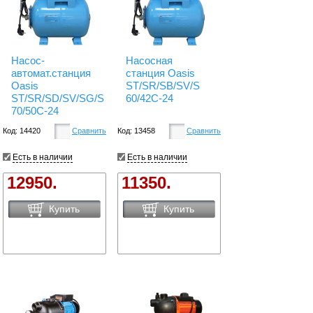
Насос-
Насосная
автомат.станция
станция Oasis
Oasis
ST/SR/SB/SV/S
ST/SR/SD/SV/SG/S
60/42C-24
70/50C-24
Код: 14420
Сравнить
Код: 13458
Сравнить
Есть в наличии
Есть в наличии
12950.
11350.
Купить
Купить