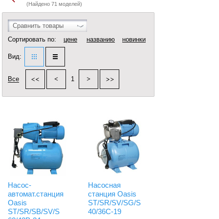
(Найдено 71 моделей)
Сравнить товары
Сортировать по:
цене
названию
новинки
Вид:
Все
1
Насос-
Насосная
автомат.станция
станция Oasis
Oasis
ST/SR/SV/SG/S
ST/SR/SB/SV/S
40/36C-19