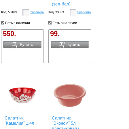
(зел-бел)
Код: 50169
Сравнить
Код: 33553
Сравнить
Есть в наличии
Есть в наличии
550.
99.
Купить
Купить
Салатник
Салатник
"Камелия" 1,4л
"Эконом" 5л
пластиковая /