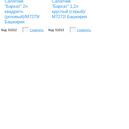
Салатник
Салатник
"Бархат" 2л
"Бархат" 1,2л
квадратн.
круглый (серый)/
(розовый)/М7279/
М7272/ Башкирия
Башкирия
Код: 51012
Сравнить
Код: 51013
Сравнить
Есть в наличии
Есть в наличии
120.
70.
Купить
Купить