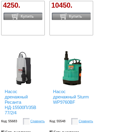
4250.
10450.
Купить
Купить
Насос
Насос
дренажный
дренажный Sturm
Ресанта
WP9760BF
НД-15500П/35В
77/2/4
Код: 55683
Сравнить
Код: 55548
Сравнить