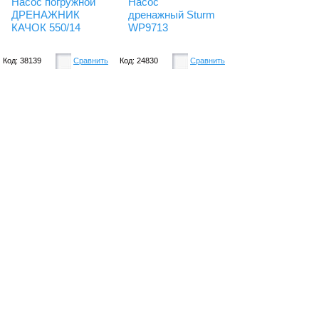
Насос погружной
Насос
ДРЕНАЖНИК
дренажный Sturm
КАЧОК 550/14
WP9713
Код: 38139
Сравнить
Код: 24830
Сравнить
Есть в наличии
Есть в наличии
17950.
6750.
22350.
7750.
Купить
Купить