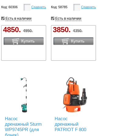
Код: 60306
Сравнить
Код: 58785
Сравнить
Есть в наличии
Есть в наличии
4850.
3850.
4950.
4350.
Купить
Купить
Насос
Насос
дренажный Sturm
дренажный
WP9745PR (для
PATRIOT F 800
бочек)