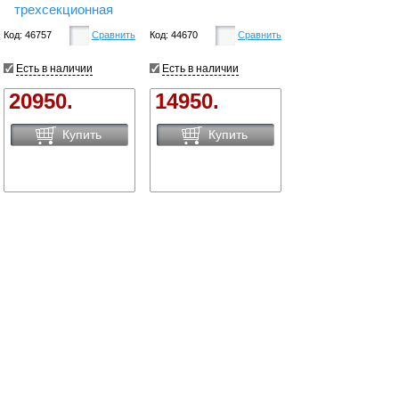
трехсекционная
Код: 46757
Сравнить
Код: 44670
Сравнить
Есть в наличии
Есть в наличии
20950.
14950.
Купить
Купить
Лестница-
Лестница
трансформер
алюминиевая
ВИХРЬ ЛТА 4х 4
ВИХРЬ ЛА 3х12