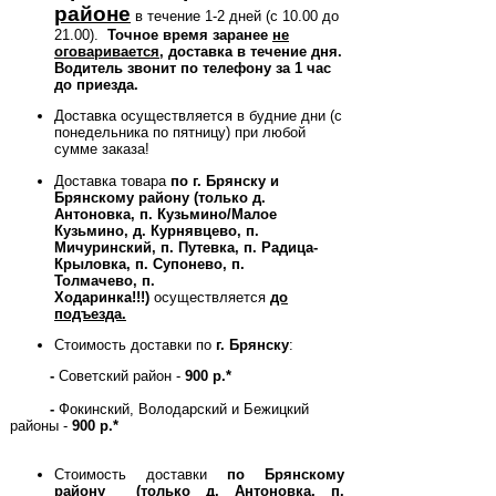
районе
в течение 1-2 дней (с 10.00 до
21.00).
Точное время заранее
не
оговаривается
, доставка в течение дня.
Водитель звонит по телефону за 1 час
до приезда.
Доставка осуществляется в будние дни (с
понедельника по пятницу) при любой
сумме заказа!
Доставка товара
по г. Брянску и
Брянскому району (только д.
Антоновка, п. Кузьмино/Малое
Кузьмино, д. Курнявцево, п.
Мичуринский,
п. Путевка,
п. Радица-
Крыловка, п. Супонево, п.
Толмачево,
п.
Ходаринка!!!)
осуществляется
до
подъезда.
Стоимость доставки по
г. Брянску
:
-
Советский район -
900 р.*
-
Фокинский, Володарский и Бежицкий
районы -
900 р.
*
Стоимость доставки
по Брянскому
району (только д. Антоновка, п.