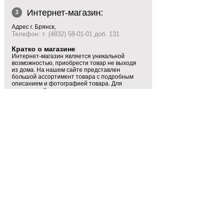
Интернет-магазин:
3
Адрес г. Брянск,
Телефон: т. (4832) 58-01-01 доб. 131
Кратко о магазине
Интернет-магазин является уникальной
возможностью, приобрести товар не выходя
из дома. На нашем сайте представлен
большой ассортимент товара с подробным
описанием и фотографией товара. Для
вашего удобства мы предоставляем
различные способы оплаты. Действует
бонусная карта. Ждем Ваши заказы!
Время работы:
понедельник-пятница: с 9:00 до 17:30
суббота, воскресенье: выходной
ВНИМАНИЕ!
Заказы, оформленные в пятницу после
, будут обработаны менеджером
17:00
интернет-магазина в понедельник утром
(в том числе самовывоз)!
Показать схему проезда
Показать все фото