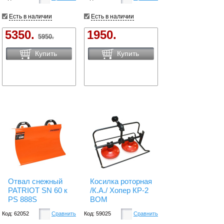
Есть в наличии
Есть в наличии
5350.
1950.
5950.
Купить
Купить
Отвал снежный
Косилка роторная
PATRIOT SN 60 к
/К.А./ Хопер КР-2
PS 888S
ВОМ
Код: 62052
Сравнить
Код: 59025
Сравнить