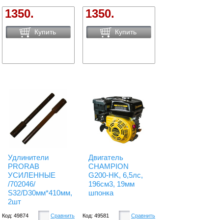
1350.
1350.
Купить
Купить
Удлинители
Двигатель
PRORAB
CHAMPION
УСИЛЕННЫЕ
G200-HK, 6,5лс,
/702046/
196см3, 19мм
S32/D30мм*410мм,
шпонка
2шт
Код: 49874
Сравнить
Код: 49581
Сравнить