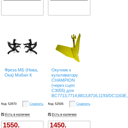
Фреза МБ (Нева,
Окучник к
Ока) Мобил К
культиватору
CHAMPION
(через сцеп
C3055) для
BC7713,7714,8813,8716,1193/DC1163E
Код: 52870
Сравнить
Код: 52506
Сравнить
Есть в наличии
Есть в наличии
1550.
1450.