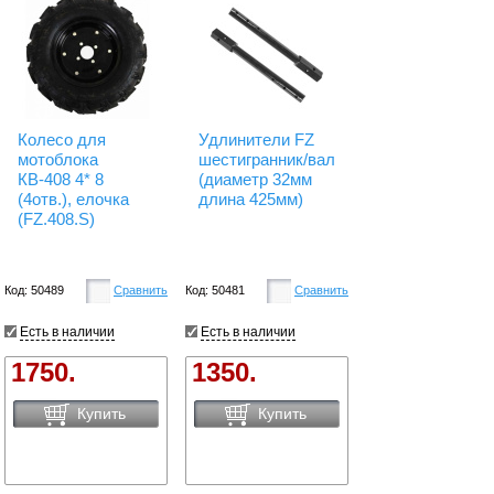
Колесо для
Удлинители FZ
мотоблока
шестигранник/вал
КВ-408 4* 8
(диаметр 32мм
(4отв.), елочка
длина 425мм)
(FZ.408.S)
Код: 50489
Сравнить
Код: 50481
Сравнить
Есть в наличии
Есть в наличии
1750.
1350.
Купить
Купить