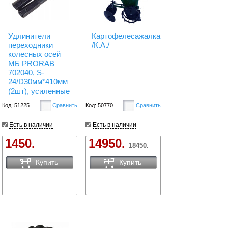
Удлинители
Картофелесажалка
переходники
/К.А./
колесных осей
МБ PRORAB
702040, S-
24/D30мм*410мм
(2шт), усиленные
Код: 51225
Сравнить
Код: 50770
Сравнить
Есть в наличии
Есть в наличии
1450.
14950.
18450.
Купить
Купить