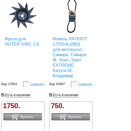
Фреза для
Ремень PATRIOT
HUTER GMC-1.8
17X914Li(963)
для мотокульт.
Самара, Самара-
М, Урал, Урал
EXTREME,
Калуга-М,
Владимир
Код: 27853
Сравнить
Код: 61607
Сравнить
Есть в наличии
Есть в наличии
1750.
750.
Купить
Купить