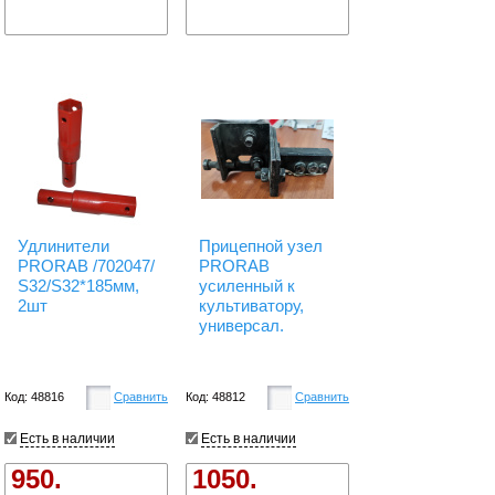
Удлинители
Прицепной узел
PRORAB /702047/
PRORAB
S32/S32*185мм,
усиленный к
2шт
культиватору,
универсал.
Код: 48816
Сравнить
Код: 48812
Сравнить
Есть в наличии
Есть в наличии
950.
1050.