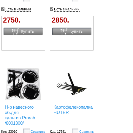
Есть в наличии
Есть в наличии
2750.
2850.
Купить
Купить
Н-р навесного
Картофелекопалка
об.для
HUTER
культив.Prorab
/8001300/
Код: 23010
Сравнить
Код: 17681
Сравнить