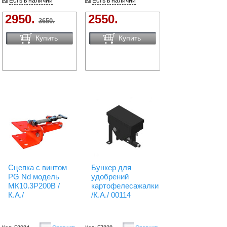
Есть в наличии
Есть в наличии
2950.
2550.
3650.
Купить
Купить
Сцепка с винтом
Бункер для
PG Nd модель
удобрений
МК10.3Р200В /
картофелесажалки
К.А./
/К.А./ 00114