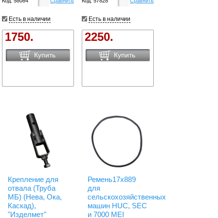
Код: 58084
Сравнить
Код: 57828
Сравнить
Есть в наличии
Есть в наличии
1750.
2250.
Купить
Купить
Крепление для
Ремень17x889
отвала (Труба
для
МБ) (Нева, Ока,
сельскохозяйственных
Каскад),
машин HUC, SEC
"Изделмет"
и 7000 MEI