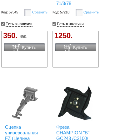
71/3/78
Код: 57545
Сравнить
Код: 57218
Сравнить
Есть в наличии
Есть в наличии
350.
1250.
450.
Купить
Купить
Сцепка
Фреза
универсальная
CHAMPION "B"
FZ (Целина
GC243 /C3100/