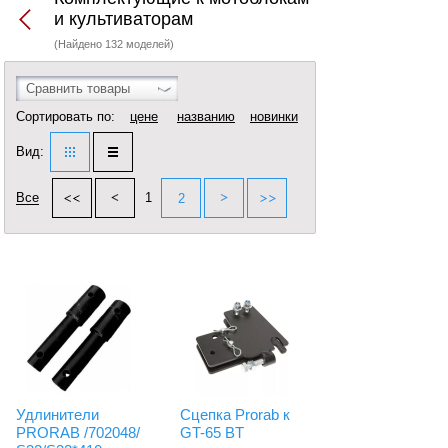
и культиваторам
(Найдено 132 моделей)
Сравнить товары
Сортировать по:
цене
названию
новинки
Вид:
Все
1
2
Удлинители
Сцепка Prorab к
PRORAB /702048/
GT-65 BT