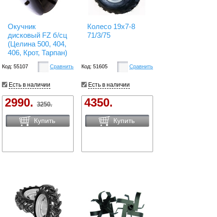
Окучник
Колесо 19х7-8
дисковый FZ б/сц
71/3/75
(Целина 500, 404,
406, Крот, Тарпан)
Код: 55107
Сравнить
Код: 51605
Сравнить
Есть в наличии
Есть в наличии
2990.
4350.
3250.
Купить
Купить