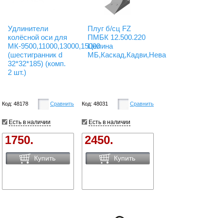
Удлинители
Плуг б/сц FZ
колёсной оси для
ПМБК 12.500.220
МК-9500,11000,13000,15000
Целина
(шестигранник d
МБ,Каскад,Кадви,Нева
32*32*185) (комп.
2 шт.)
Код: 48178
Сравнить
Код: 48031
Сравнить
Есть в наличии
Есть в наличии
1750.
2450.
Купить
Купить