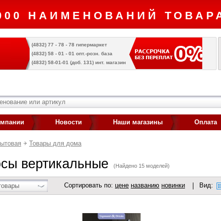
000 НАИМЕНОВАНИЙ ТОВАРА
(4832) 77 - 78 - 78 гипермаркет
(4832) 58 - 01 - 01 опт.-розн. база
(4832) 58-01-01 (доб. 131) инт. магазин
омпании
Новости
Наши магазины
Оплата
бытовая
Товары для дома
сы вертикальные
(Найдено 15 моделей)
Сортировать по:
цене
названию
новинки
Вид:
товары