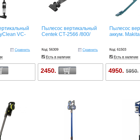
ертикальный
Пылесос вертикальный
Пылесос вер
yClean VC-
Centek CT-2566 /800/
аккум. Makit
Код: 56309
Код: 61503
Сравнить
Сравнить
ии
Есть в наличии
Есть в наличии
2450.
4950.
5950.