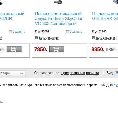
ертикальный
Пылесос вертикальный
Пылесос вер
262BR
аккум. Endever SkyClean
GELBERK GL
VC-303 /синий/серый
Код: 55399
Код: 52740
Сравнить
Сравнить
ии
Есть в наличии
Есть в наличии
7850.
8850.
50.
9850.
Сортировать по:
цене
названию
новинки
Вид:
товары
 вертикальные в Брянске вы можете в сети магазинов "Современный ДОМ".
А
ма