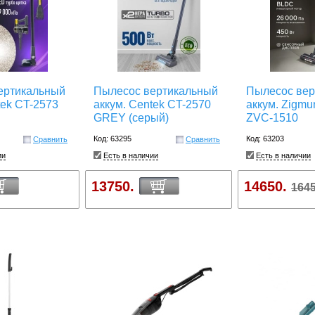
ертикальный
Пылесос вертикальный
Пылесос вер
tek CT-2573
аккум. Centek CT-2570
аккум. Zigmu
GREY (серый)
ZVC-1510
Код: 63295
Код: 63203
Сравнить
Сравнить
ии
Есть в наличии
Есть в наличии
13750.
14650.
1645