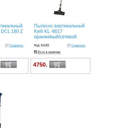
тикальный
Пылесос вертикальный
a DCL 180 Z
Kelli KL -8017
оранжевый/сетевой
Код: 61165
Сравнить
Сравнить
Есть в наличии
4750.