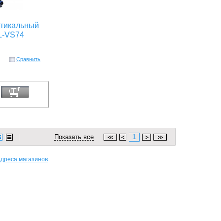
тикальный
-VS74
Сравнить
1
Показать все
дреса магазинов