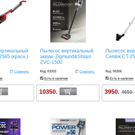
ертикальный
Пылесос вертикальный
Пылесос вер
2565 (красн.)
аккум. Zigmund&Shtain
Centek CT-2
ZVC-1500
Код: 63202
Код: 56306
Сравнить
Сравнить
ии
Есть в наличии
Есть в наличии
10350.
3950.
4650.