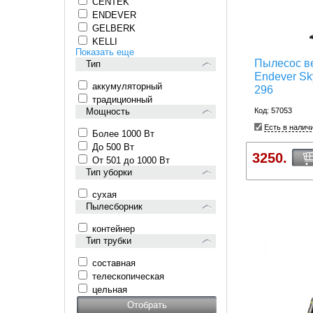
CENTEK
ENDEVER
GELBERK
KELLI
Показать еще
Пылесос в
Тип
Endever Sk
аккумуляторный
296
традиционный
Мощность
Код: 57053
Есть в налич
Более 1000 Вт
До 500 Вт
3250.
От 501 до 1000 Вт
Тип уборки
сухая
Пылесборник
контейнер
Тип трубки
составная
телескопическая
цельная