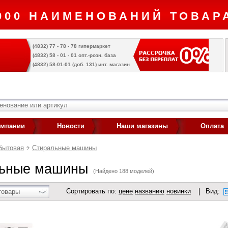
000 НАИМЕНОВАНИЙ ТОВАРА
(4832) 77 - 78 - 78 гипермаркет
(4832) 58 - 01 - 01 опт.-розн. база
(4832) 58-01-01 (доб. 131) инт. магазин
омпании
Новости
Наши магазины
Оплата
бытовая
Стиральные машины
ьные машины
(Найдено 188 моделей)
Сортировать по:
цене
названию
новинки
Вид:
товары