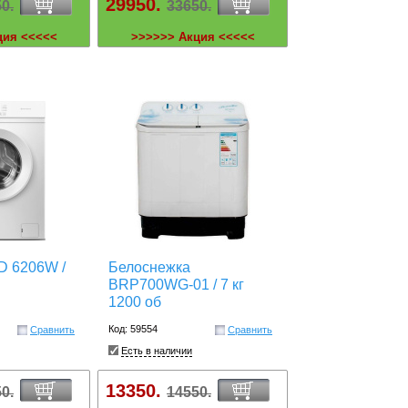
29950.
0.
33650.
ция <<<<<
>>>>>> Акция <<<<<
D 6206W /
Белоснежка
BRP700WG-01 / 7 кг
1200 об
Код: 59554
Сравнить
Сравнить
Есть в наличии
13350.
0.
14550.