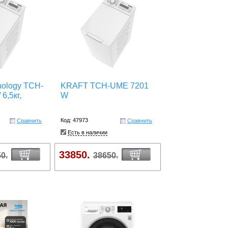
ology TCH-
KRAFT TCH-UME 7201
6,5кг,
W
Код: 47973
Сравнить
Сравнить
Есть в наличии
33850.
0.
38650.