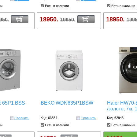
ии
Есть в наличии
Есть в наличии
18950.
18950.
950.
19950.
1995
 65P1 BSS
BEKO WDN635P1BSW
Haier HW70
/золото, 7кг,
Код: 63554
Код: 62943
Сравнить
Сравнить
ии
Есть в наличии
Есть в наличии