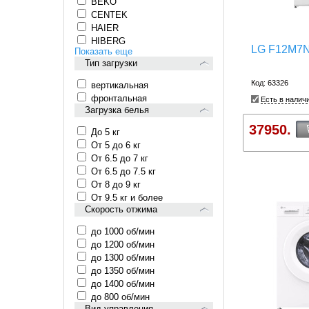
BEKO
CENTEK
HAIER
HIBERG
LG F12M7
Показать еще
Тип загрузки
Код: 63326
вертикальная
фронтальная
Есть в налич
Загрузка белья
37950.
До 5 кг
От 5 до 6 кг
От 6.5 до 7 кг
От 6.5 до 7.5 кг
От 8 до 9 кг
От 9.5 кг и более
Скорость отжима
до 1000 об/мин
до 1200 об/мин
до 1300 об/мин
до 1350 об/мин
до 1400 об/мин
до 800 об/мин
Вид управления