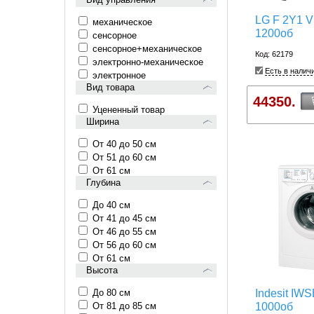
LG F 2Y1 V
механическое
1200об
сенсорное
сенсорное+механическое
Код: 62179
электронно-механическое
Есть в налич
электронное
Вид товара
44350.
Уцененный товар
Ширина
От 40 до 50 см
От 51 до 60 см
От 61 см
Глубина
До 40 см
От 41 до 45 см
От 46 до 55 см
От 56 до 60 см
От 61 см
Высота
До 80 см
Indesit IWSB
От 81 до 85 см
1000об