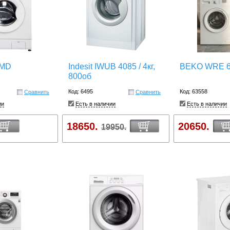
 MD
Indesit IWUB 4085 / 4кг,
BEKO WRE 
800об
Код: 6495
Код: 63558
Сравнить
Сравнить
ии
Есть в наличии
Есть в наличии
18650.
20650.
19950.