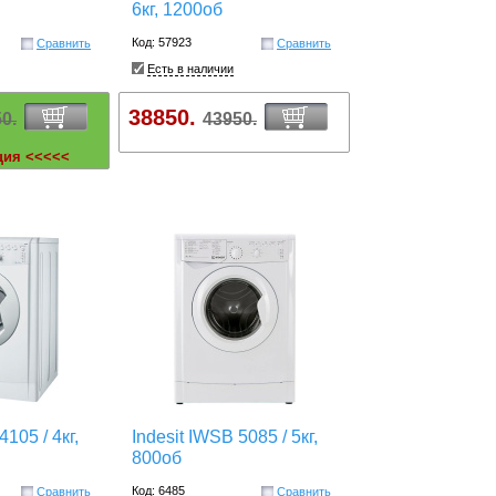
6кг, 1200об
Код: 57923
Сравнить
Сравнить
Есть в наличии
38850.
0.
43950.
ция <<<<<
4105 / 4кг,
Indesit IWSB 5085 / 5кг,
800об
Код: 6485
Сравнить
Сравнить