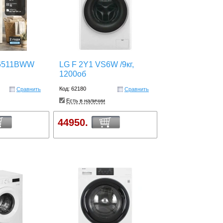
6511BWW
LG F 2Y1 VS6W /9кг,
1200об
Код: 62180
Сравнить
Сравнить
Есть в наличии
44950.