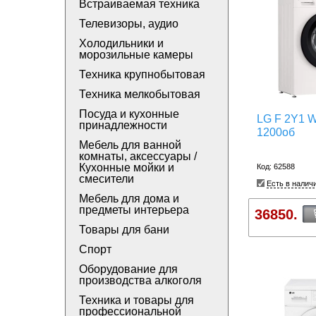
Встраиваемая техника
Телевизоры, аудио
Холодильники и
морозильные камеры
Техника крупнобытовая
Техника мелкобытовая
Посуда и кухонные
LG F 2Y1 W
принадлежности
1200об
Мебель для ванной
комнаты, аксессуары /
Кухонные мойки и
Код: 62588
смесители
Есть в налич
Мебель для дома и
предметы интерьера
36850.
Товары для бани
Спорт
Оборудование для
производства алкоголя
Техника и товары для
профессиональной