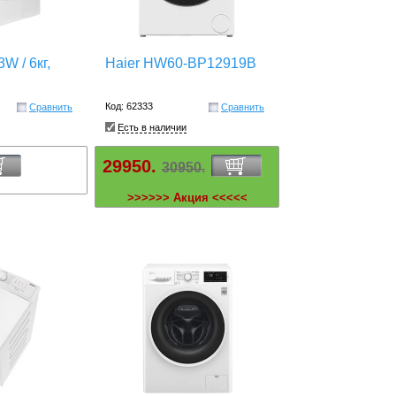
W / 6кг,
Haier HW60-BP12919B
Код: 62333
Сравнить
Сравнить
Есть в наличии
29950.
30950.
>>>>>> Акция <<<<<