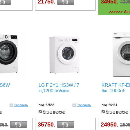
21750.
34950.
4295
>>>>>> Ак
PS6W
LG F 2Y1 HS3W / 7
KRAFT KF-E
кг,1200 об/мин
6кг, 1000об
Код: 62585
Код: 60461
Сравнить
Сравнить
ии
Есть в наличии
Есть в наличии
35750.
24950.
650.
2595