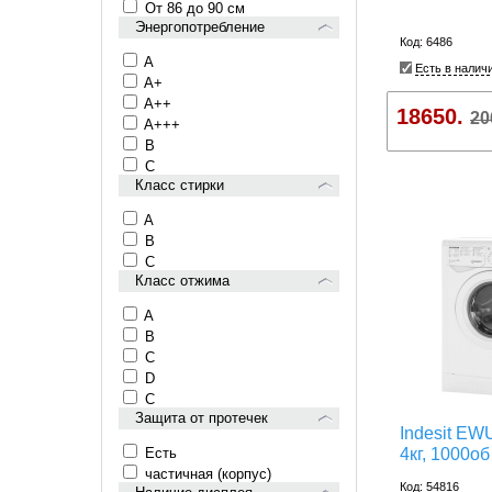
От 86 до 90 см
Энергопотребление
Код: 6486
A
Есть в налич
A+
A++
18650.
20
A+++
B
C
Класс стирки
A
B
C
Класс отжима
A
B
C
D
С
Защита от протечек
Indesit EW
Есть
4кг, 1000об
частичная (корпус)
Код: 54816