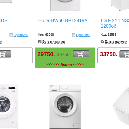
NDS1
Haier HW60-BP12919А
LG F 2Y1 NS3
1200об
Код: 63098
Код: 62586
Сравнить
Сравнить
ии
Есть в наличии
Есть в наличии
29750.
33750.
30750.
>>>>>> Акция <<<<<