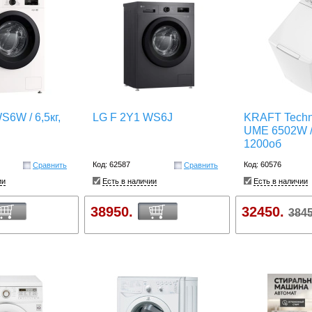
S6W / 6,5кг,
LG F 2Y1 WS6J
KRAFT Techn
UME 6502W / 
1200об
Код: 62587
Код: 60576
Сравнить
Сравнить
ии
Есть в наличии
Есть в наличии
38950.
32450.
3845