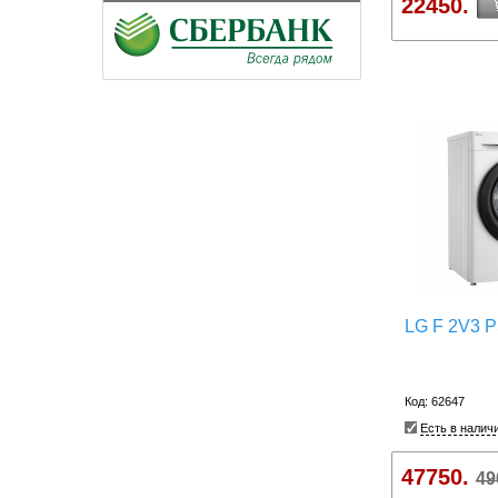
22450.
LG F 2V3 
Код: 62647
Есть в налич
47750.
49