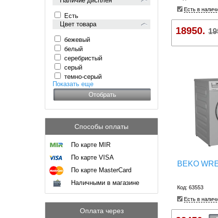
Наличие дисплея
Есть в налич
Есть
Цвет товара
18950.
19
бежевый
белый
серебристый
серый
темно-серый
Показать еще
Способы оплаты
По карте MIR
По карте VISA
BEKO WRE
По карте MasterCard
Наличными в магазине
Код: 63553
Есть в налич
Оплата через