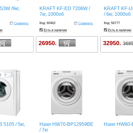
S3W /9кг,
KRAFT KF-ED 7206W /
KRAFT KF-U
7кг, 1000об
/ 6кг, 1000об
Код: 60462
Код: 56777
Сравнить
Сравнить
ии
Есть в наличии
Есть в наличии
26950.
32950.
3695
 5105 / 5кг,
Haier HW70-BP12959BE
Haier HW60
/ 7кг