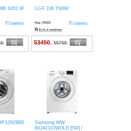
ME 6201 W
LG F 2J6 TN0W
Код: 44583
Сравнить
Сравнить
Есть в наличии
53450.
0.
55750.
-BP12929BE
Samsung WW-
60J4210JWOLD [ПИ] /