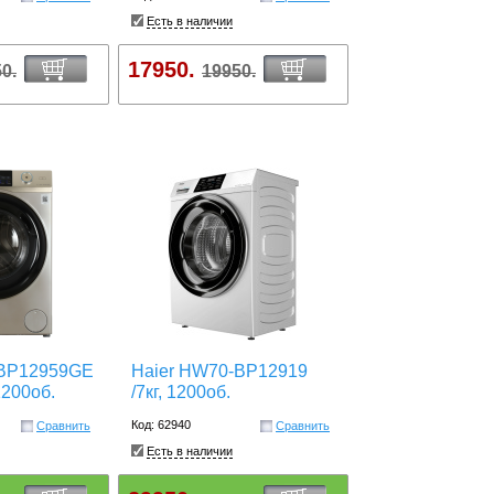
Есть в наличии
17950.
0.
19950.
-BP12959GE
Haier HW70-BP12919
 1200об.
/7кг, 1200об.
Код: 62940
Сравнить
Сравнить
Есть в наличии