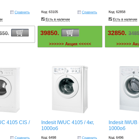
Код: 63105
Код: 62858
Сравнить
Сравнить
ии
Есть в наличии
Есть в наличии
39850.
32850.
650.
3485
>>>>>> Акция <<<<<
>>>>>> Ак
UC 4105 CIS /
Indesit IWUC 4105 / 4кг,
Indesit IWUB 
1000об
1000об
Код: 6498
Код: 6496
Сравнить
Сравнить