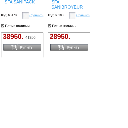
SFA SANIPACK
SFA
SANIBROYEUR
Код: 60178
Сравнить
Код: 60180
Сравнить
Есть в наличии
Есть в наличии
38950.
28950.
41950.
Купить
Купить
Сравнить товары
Сортировать по:
цене
названию
новинки
Вид:
Все
1