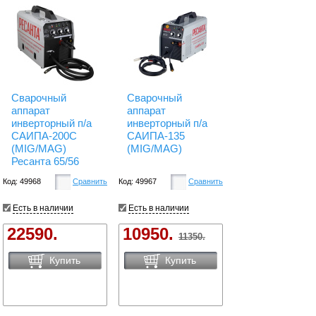
Сварочный
Сварочный
аппарат
аппарат
инверторный п/а
инверторный п/а
САИПА-200С
САИПА-135
(MIG/MAG)
(MIG/MAG)
Ресанта 65/56
Код: 49968
Сравнить
Код: 49967
Сравнить
Есть в наличии
Есть в наличии
22590.
10950.
11350.
Купить
Купить