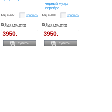
черный муар/
серебро
Код: 45487
Сравнить
Код: 45000
Сравнить
Есть в наличии
Есть в наличии
3950.
3950.
Купить
Купить
Зеркало кованое
Зеркало кованое
"Леон"
"Круглое" /00-