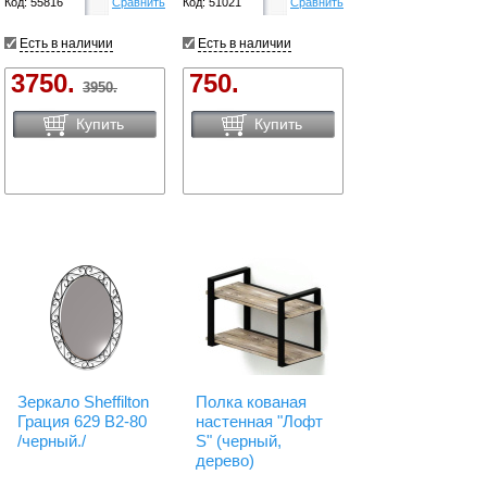
Код: 55816
Сравнить
Код: 51021
Сравнить
Есть в наличии
Есть в наличии
3750.
750.
3950.
Купить
Купить
Зеркало Sheffilton
Полка кованая
Грация 629 B2-80
настенная "Лофт
/черный./
S" (черный,
дерево)