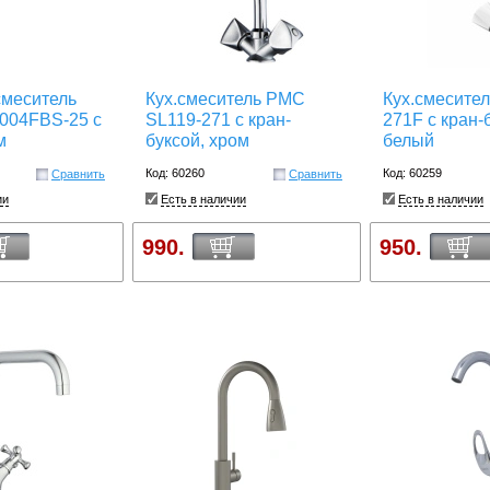
смеситель
Кух.смеситель РМС
Кух.смесите
004FBS-25 с
SL119-271 с кран-
271F с кран-
м
буксой, хром
белый
Код: 60260
Код: 60259
Сравнить
Сравнить
ии
Есть в наличии
Есть в наличии
990.
950.