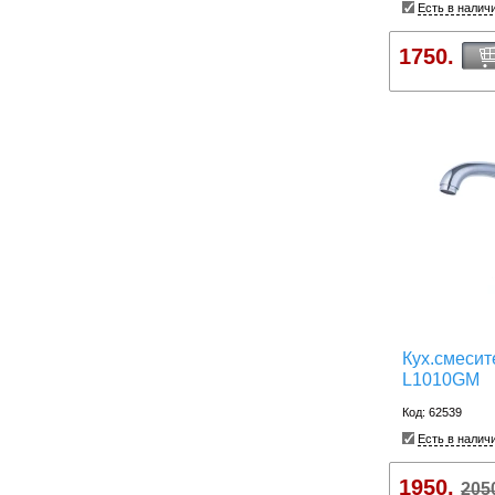
Есть в налич
1750.
Кух.смесит
L1010GM
Код: 62539
Есть в налич
1950.
205