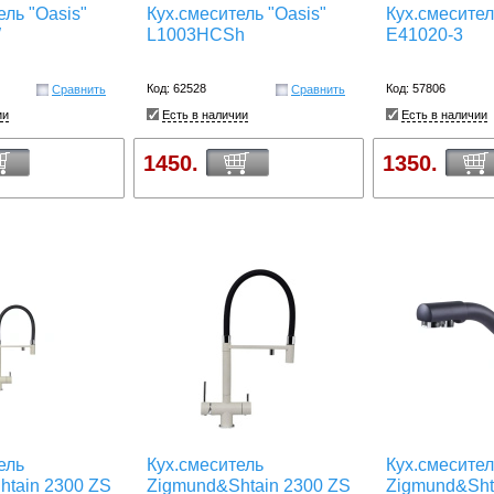
ель "Oasis"
Кух.смеситель "Oasis"
Кух.смесител
W
L1003HCSh
E41020-3
Код: 62528
Код: 57806
Сравнить
Сравнить
ии
Есть в наличии
Есть в наличии
1450.
1350.
ель
Кух.смеситель
Кух.смесител
htain 2300 ZS
Zigmund&Shtain 2300 ZS
Zigmund&Sht