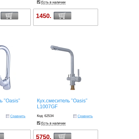
Есть в наличии
1450.
ь "Oasis"
Кух.смеситель "Oasis"
L1007GF
Код: 62534
Сравнить
Сравнить
Есть в наличии
5750.