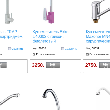
тель FRAP
Кух.смеситель Ekko
Кух.смесител
 картриджем,
E40302 с гайкой ,
Maxonor MN
фиолетовый
хирургически
Код: 58632
Код: 58639
Сравнить
Сравнить
ии
Есть в наличии
Есть в наличии
3250.
2750.