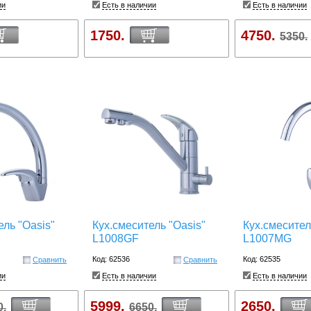
ии
Есть в наличии
Есть в наличии
1750.
4750.
5350.
ель "Oasis"
Кух.смеситель "Oasis"
Кух.смесител
L1008GF
L1007MG
Код: 62536
Код: 62535
Сравнить
Сравнить
ии
Есть в наличии
Есть в наличии
5999.
2650.
0.
6650.