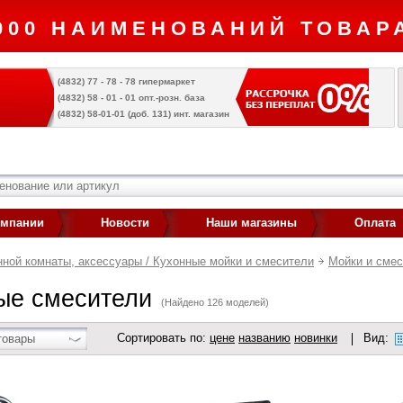
000 НАИМЕНОВАНИЙ ТОВАРА
(4832) 77 - 78 - 78 гипермаркет
(4832) 58 - 01 - 01 опт.-розн. база
(4832) 58-01-01 (доб. 131) инт. магазин
омпании
Новости
Наши магазины
Оплата
ной комнаты, аксессуары / Кухонные мойки и смесители
Мойки и смес
ые смесители
(Найдено 126 моделей)
Сортировать по:
цене
названию
новинки
Вид:
товары