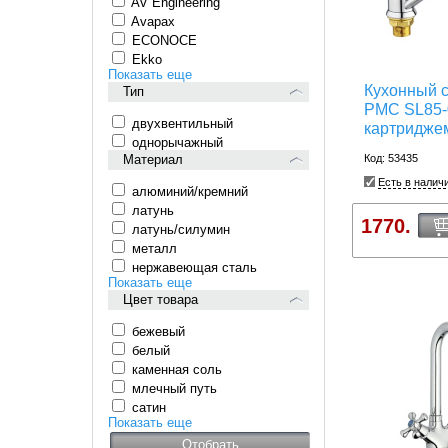
AV Engineering
Avapax
ECONOCE
Ekko
Показать еще
Кухонный 
Тип
РМС SL85-
двухвентильный
картридже
однорычажный
Материал
Код: 53435
Есть в налич
алюминий/кремний
латунь
1770.
латунь/силумин
металл
нержавеющая сталь
Показать еще
Цвет товара
бежевый
белый
каменная соль
млечный путь
сатин
Показать еще