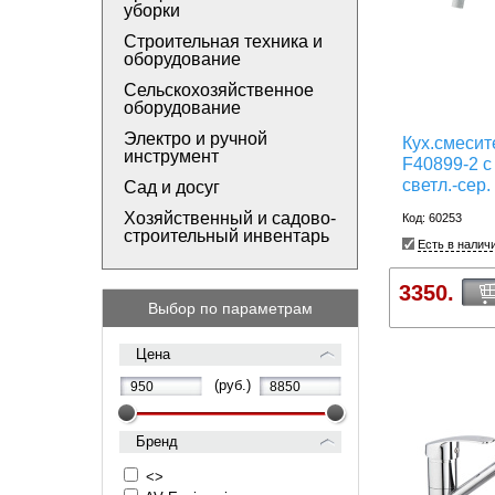
уборки
Строительная техника и
оборудование
Сельскохозяйственное
оборудование
Электро и ручной
Кух.смеси
инструмент
F40899-2 с
светл.-сер.
Сад и досуг
Хозяйственный и садово-
Код: 60253
строительный инвентарь
Есть в налич
3350.
Выбор по параметрам
Цена
(руб.)
Бренд
<>