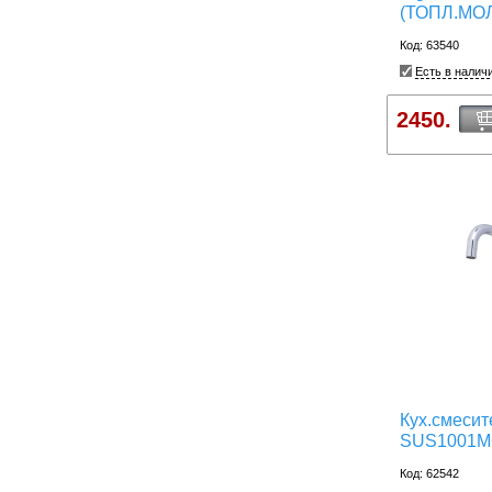
(ТОПЛ.МО
Код: 63540
Есть в налич
2450.
Кух.смесит
SUS1001
Код: 62542