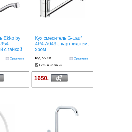
ь Ekko by
Кух.смеситель G-Lauf
4954
4P4-A043 с картриджем,
й с гайкой
хром
Код: 55898
Сравнить
Сравнить
Есть в наличии
1650.