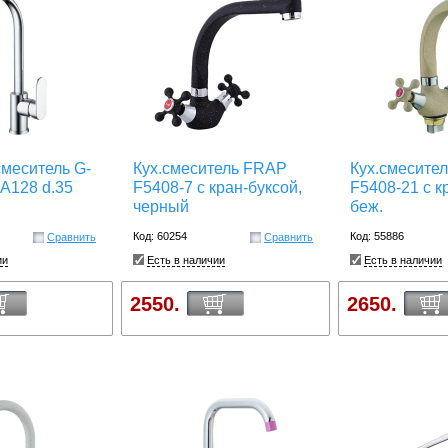
меситель G-
Кух.смеситель FRAP
Кух.смесите
A128 d.35
F5408-7 с кран-буксой,
F5408-21 с к
черный
беж.
Код: 60254
Код: 55886
Сравнить
Сравнить
ии
Есть в наличии
Есть в наличии
2550.
2650.