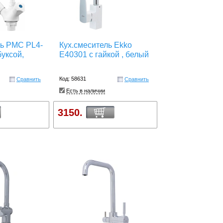
ль РМС PL4-
Кух.смеситель Ekko
буксой,
E40301 с гайкой , белый
Код: 58631
Сравнить
Сравнить
Есть в наличии
3150.