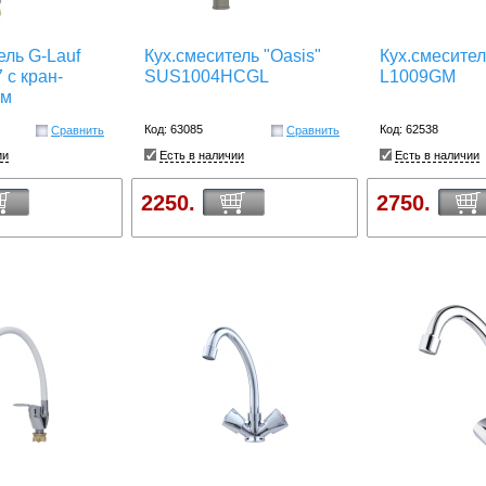
ель G-Lauf
Кух.смеситель "Oasis"
Кух.смесител
с кран-
SUS1004HCGL
L1009GM
ом
Код: 63085
Код: 62538
Сравнить
Сравнить
ии
Есть в наличии
Есть в наличии
2250.
2750.