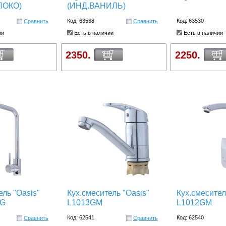
ЛОКО)
(ИНД.ВАНИЛЬ)
Код: 63538
Код: 63530
Сравнить
Сравнить
ии
Есть в наличии
Есть в наличии
2350.
2250.
ель "Oasis"
Кух.смеситель "Oasis"
Кух.смесител
MG
L1013GM
L1012GM
Код: 62541
Код: 62540
Сравнить
Сравнить