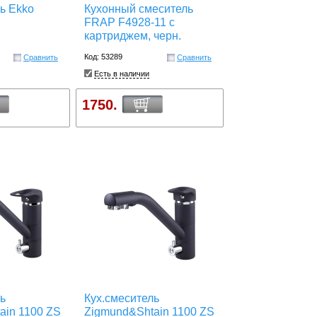
ь Ekko
Кухонный смеситель
FRAP F4928-11 с
картриджем, черн.
Код: 53289
Сравнить
Сравнить
Есть в наличии
1750.
ь
Кух.смеситель
ain 1100 ZS
Zigmund&Shtain 1100 ZS