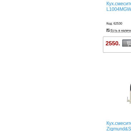
Кух.смесит
L1004MG
Код: 62530
Есть в налич
2550.
Кух.смесит
Zigmund&S