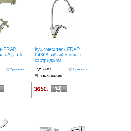
ль FRAP
Кух.смеситель FRAP
ран-буксой,
F4303 гибкий излив, с
картриджем
Код: 55689
Сравнить
Сравнить
Есть в наличии
3650.