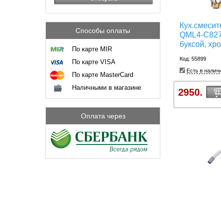
Кух.смесит
Способы оплаты
QML4-C827 
буксой, хр
По карте MIR
Код: 55899
По карте VISA
Есть в налич
По карте MasterCard
Наличными в магазине
2950.
Оплата через