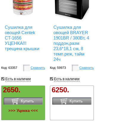
Сушилка для
Сушилка для
овощей Centek
овощей BRAYER
CT-1656
1901BR / 380Вт, 4
УЦЕНКА!!!
поддон,разм
трещина крышки
23,6*18,1 см, 8
темп.реж, тайм
24ч
Код: 63357
Сравнить
Код: 59973
Сравнить
Есть в наличии
Есть в наличии
2650.
6250.
Купить
Купить
>>> Уценка <<<