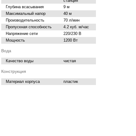
станция
Глубина всасывания
9 м
Максимальный напор
40 м
Производительность
70 л/мин
Пропускная способность
4.2 куб. м/час
Напряжение сети
220/230 В
Мощность
1200 Вт
Вода
Качество воды
чистая
Конструкция
Материал корпуса
пластик
Установка насоса
горизонтальная
Объем бака
50 л
Размеры (ШхВxД)
61x41x67.5 см
Нашли ошибку в описании? Сообщите нам!
Купить
Насос-автомат.станция ВИХРЬ
АСВ-1200/50
в Брянске вы можете в сети
магазинов "Современный ДОМ".
Адреса магазинов