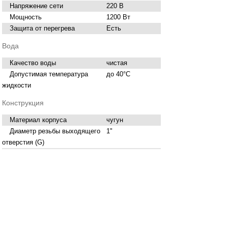
Напряжение сети
220 В
Мощность
1200 Вт
Защита от перегрева
Есть
Вода
Качество воды
чистая
Допустимая температура
до 40°C
жидкости
Конструкция
Материал корпуса
чугун
Диаметр резьбы выходящего
1"
отверстия (G)
Установка насоса
горизонтальная
Объем бака
24 л
Вес
17.96 кг
Нашли ошибку в описании? Сообщите нам!
Купить
Насосная станция Sturm WP9712CI
в
Брянске вы можете в сети магазинов
"Современный ДОМ".
Адреса магазинов