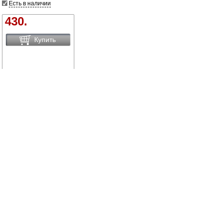
Есть в наличии
430.
Купить
Сравнить товары
Сортировать по:
цене
названию
новинки
Вид:
Все
1
Купить Ледянки в Брянске вы можете в сети
магазинов "Современный ДОМ".
Адреса магазинов