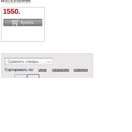
Есть в наличии
1550.
Купить
Сравнить товары
Сортировать по:
цене
названию
новинки
Вид:
Все
1
Купить Ковши в Брянске вы можете в сети магазинов
"Современный ДОМ".
Адреса магазинов