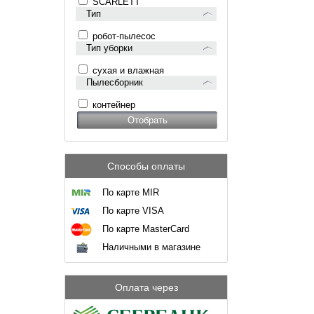
SCARLETT
Тип
робот-пылесос
Тип уборки
сухая и влажная
Пылесборник
контейнер
Способы оплаты
По карте MIR
По карте VISA
По карте MasterCard
Наличными в магазине
Оплата через