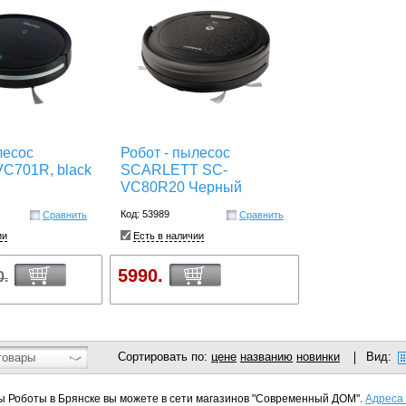
лесос
Робот - пылесос
C701R, black
SCARLETT SC-
VC80R20 Черный
Код: 53989
Сравнить
Сравнить
ии
Есть в наличии
5990.
0.
Сортировать по:
цене
названию
новинки
Вид:
товары
 Роботы в Брянске вы можете в сети магазинов "Современный ДОМ".
Адреса