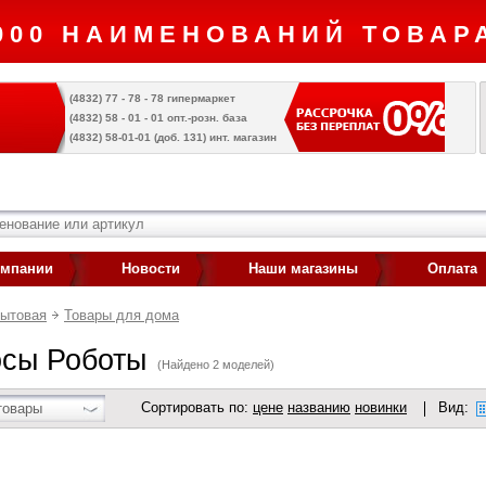
000 НАИМЕНОВАНИЙ ТОВАРА
(4832) 77 - 78 - 78 гипермаркет
(4832) 58 - 01 - 01 опт.-розн. база
(4832) 58-01-01 (доб. 131) инт. магазин
омпании
Новости
Наши магазины
Оплата
бытовая
Товары для дома
сы Роботы
(Найдено 2 моделей)
Сортировать по:
цене
названию
новинки
Вид:
товары