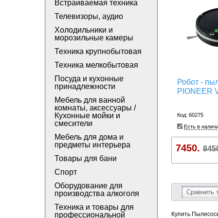
Встраиваемая техника
Телевизоры, аудио
Холодильники и
морозильные камеры
Техника крупнобытовая
Техника мелкобытовая
Посуда и кухонные
Робот - пы
принадлежности
PIONEER V
Мебель для ванной
комнаты, аксессуары /
Кухонные мойки и
Код: 60275
смесители
Есть в налич
Мебель для дома и
предметы интерьера
7450.
845
Товары для бани
Спорт
Оборудование для
Сравнить 
производства алкоголя
Техника и товары для
профессиональной
Купить Пылесосы