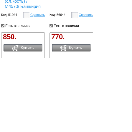
(сл.кость) /
М4970/ Башкирия
Код: 51044
Сравнить
Код: 56644
Сравнить
Есть в наличии
Есть в наличии
850.
770.
Купить
Купить
Сравнить товары
Сортировать по:
цене
названию
новинки
Вид:
Все
1