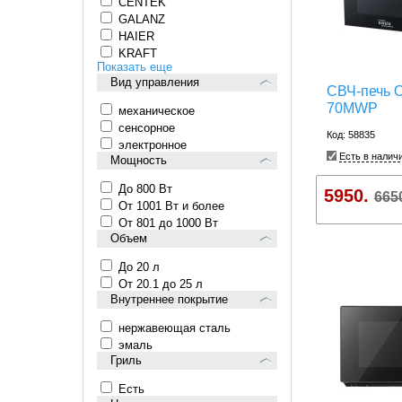
CENTEK
GALANZ
HAIER
KRAFT
Показать еще
Вид управления
СВЧ-печь 
70MWP
механическое
сенсорное
Код: 58835
электронное
Есть в налич
Мощность
До 800 Вт
5950.
665
От 1001 Вт и более
От 801 до 1000 Вт
Объем
До 20 л
От 20.1 до 25 л
Внутреннее покрытие
нержавеющая сталь
эмаль
Гриль
Есть