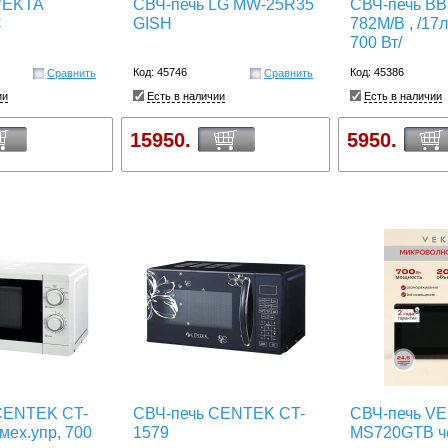
VEKTA
СВЧ-печь LG MW-25R35
СВЧ-печь B
C
GISH
782M/B , /17л
700 Вт/
Код: 45746
Код: 45386
Сравнить
Сравнить
ии
Есть в наличии
Есть в наличии
15950.
5950.
CENTEK CT-
СВЧ-печь CENTEK CT-
СВЧ-печь V
 мех.упр, 700
1579
MS720GTB ч