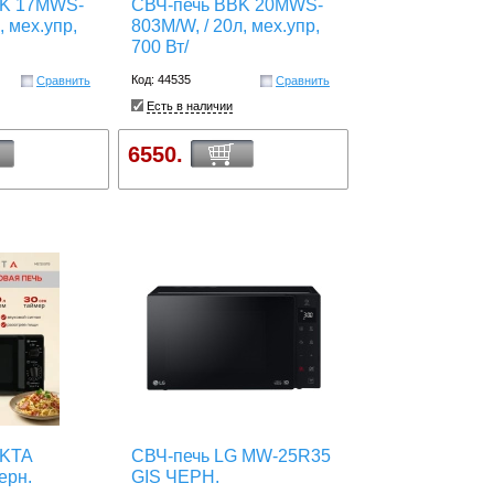
BK 17MWS-
СВЧ-печь BBK 20MWS-
, мех.упр,
803M/W, / 20л, мех.упр,
700 Вт/
Код: 44535
Сравнить
Сравнить
Есть в наличии
6550.
EKTA
СВЧ-печь LG MW-25R35
ерн.
GIS ЧЕРН.