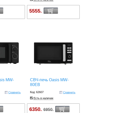
5555.
sis MW-
СВЧ-печь Oasis MW-
80EB
Код: 62607
Сравнить
Сравнить
Есть в наличии
6350.
6950.