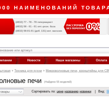
000 НАИМЕНОВАНИЙ ТОВАРА
(4832) 77 - 78 - 78 гипермаркет
(4832) 58 - 01 - 01 опт.-розн. база
(4832) 58-01-01 (доб. 131) инт. магазин
омпании
Новости
Наши магазины
Оплата
бытовая
Техника для кухни
Микроволновые печи, кронштейны для СВ
олновые печи
(Найдено 55 моделей)
Сортировать по:
цене
названию
новинки
Вид:
товары