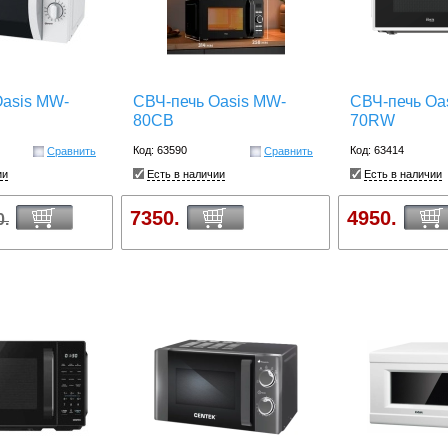
Oasis MW-
СВЧ-печь Oasis MW-
СВЧ-печь Oa
80CB
70RW
Код: 63590
Код: 63414
Сравнить
Сравнить
ии
Есть в наличии
Есть в наличии
7350.
4950.
0.