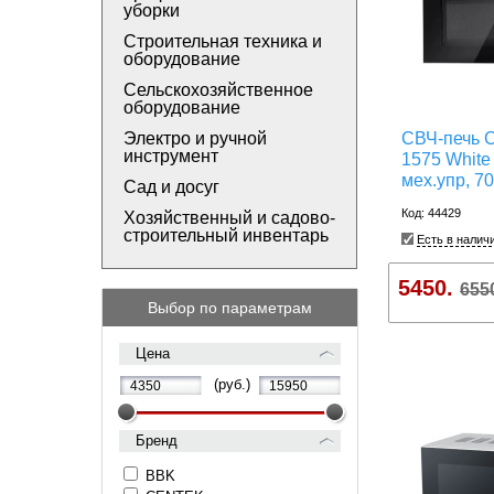
уборки
Строительная техника и
оборудование
Сельскохозяйственное
оборудование
Электро и ручной
СВЧ-печь 
инструмент
1575 White 
мех.упр, 70
Сад и досуг
Код: 44429
Хозяйственный и садово-
строительный инвентарь
Есть в налич
5450.
655
Выбор по параметрам
Цена
(руб.)
Бренд
BBK