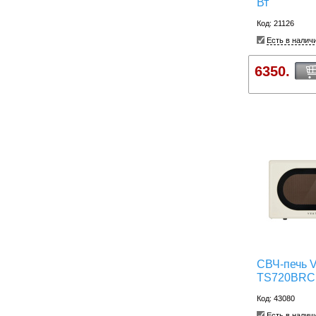
Вт
Код: 21126
Есть в налич
6350.
СВЧ-печь 
TS720BRC
Код: 43080
Есть в налич