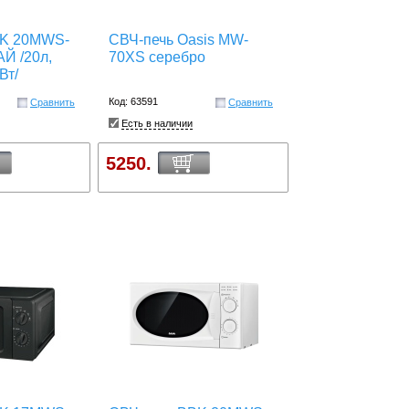
BK 20MWS-
СВЧ-печь Oasis MW-
Й /20л,
70XS серебро
Вт/
Код: 63591
Сравнить
Сравнить
Есть в наличии
5250.