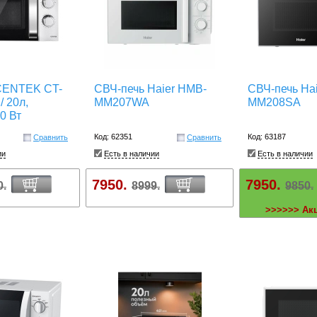
CENTEK CT-
СВЧ-печь Haier HMB-
СВЧ-печь Ha
/ 20л,
MM207WA
MM208SA
0 Вт
Код: 62351
Код: 63187
Сравнить
Сравнить
ии
Есть в наличии
Есть в наличии
7950.
7950.
0.
8999.
9850.
>>>>>> Ак