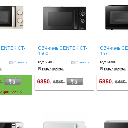
CENTEK CT-
СВЧ-печь CENTEK CT-
СВЧ-печь C
1560
1571
Код: 55400
Код: 61304
Сравнить
Сравнить
ии
Есть в наличии
Есть в наличии
6350.
5350.
0.
6850.
6450.
Акция <<<<<