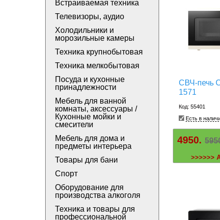
Встраиваемая техника
Телевизоры, аудио
Холодильники и
морозильные камеры
Техника крупнобытовая
Техника мелкобытовая
Посуда и кухонные
СВЧ-печь 
принадлежности
1571
Мебель для ванной
Код: 55401
комнаты, аксессуары /
Кухонные мойки и
Есть в налич
смесители
Мебель для дома и
4950.
595
предметы интерьера
>>>>>> 
Товары для бани
Спорт
Оборудование для
производства алкоголя
Техника и товары для
профессиональной