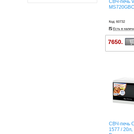
СВЧ-печь 
MS720GB
Код: 60732
Есть в налич
7650.
СВЧ-печь 
1577 / 20л,