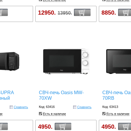
12950.
8850.
13950.
 SUPRA
СВЧ-печь Oasis MW-
СВЧ-печь Oa
рный
70XW
70RB
Код: 63416
Код: 63413
Сравнить
Сравнить
ии
Есть в наличии
Есть в наличии
4950.
4950.