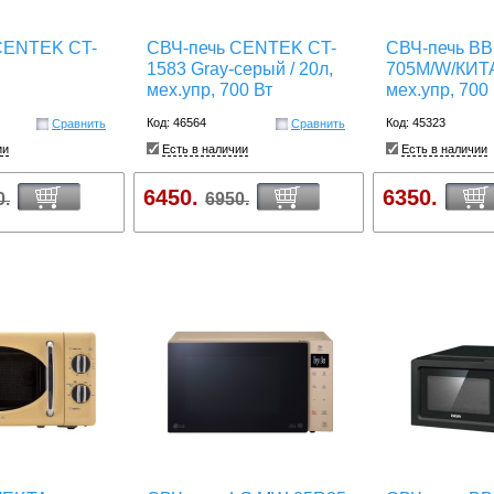
CENTEK CT-
СВЧ-печь CENTEK CT-
СВЧ-печь B
1583 Gray-серый / 20л,
705M/W/КИТА
мех.упр, 700 Вт
мех.упр, 700 
Код: 46564
Код: 45323
Сравнить
Сравнить
ии
Есть в наличии
Есть в наличии
6450.
6350.
0.
6950.