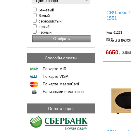
Цвет товара
бежевый
СВЧ-печь 
белый
1551
серебристый
серый
черный
Код: 61271
Есть в налич
6650.
765
Способы оплаты
По карте MIR
По карте VISA
По карте MasterCard
Наличными в магазине
Оплата через