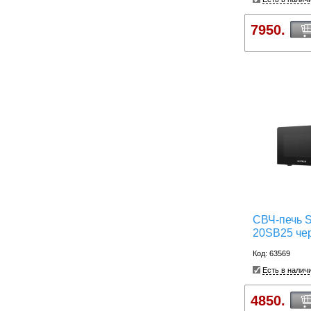
7950.
СВЧ-печь
20SB25 че
Код: 63569
Есть в налич
4850.