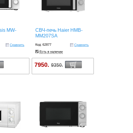
sis MW-
СВЧ-печь Haier HMB-
MM207SA
Код: 62877
Сравнить
Сравнить
Есть в наличии
7950.
9350.