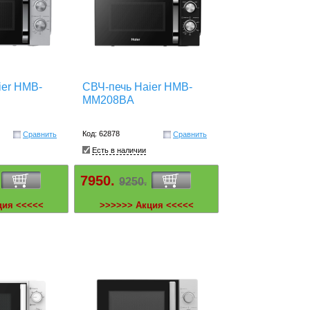
ier HMB-
СВЧ-печь Haier HMB-
MM208BA
Код: 62878
Сравнить
Сравнить
Есть в наличии
7950.
9250.
ция <<<<<
>>>>>> Акция <<<<<