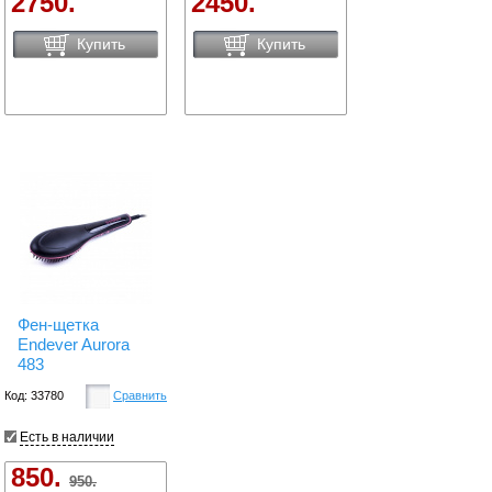
2750.
2450.
Купить
Купить
Фен-щетка
Endever Aurora
483
Код: 33780
Сравнить
Есть в наличии
850.
950.