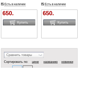
Есть в наличии
Есть в наличии
650.
650.
Купить
Купить
Сравнить товары
Сортировать по:
цене
названию
новинки
Вид:
Все
1
Купить Сетевые фильтры в Брянске вы можете в сети
магазинов "Современный ДОМ".
Адреса магазинов