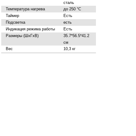
сталь
Температура нагрева
до 250 °C
Таймер
Есть
Подсветка
есть
Индикация режима работы
Есть
Размеры (ШхГхВ)
35.7*56.5*41.2
см
Вес
10,3 кг
Цвет
белый
Нашли ошибку в описании? Сообщите нам!
Купить
Жарочный шкаф Oasis M-S45W
в
Брянске вы можете в сети магазинов
"Современный ДОМ".
Адреса магазинов
Способы оплаты
По карте MIR
По карте VISA
По карте MasterCard
Наличными в магазине