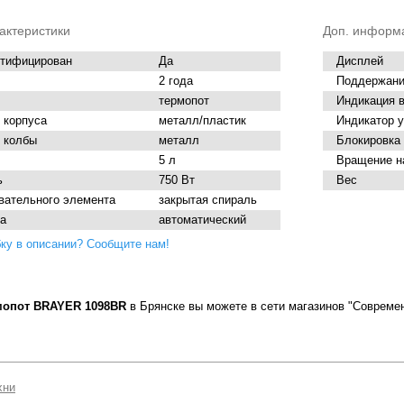
актеристики
Доп. информ
ртифицирован
Да
Дисплей
2 года
Поддержани
термопот
Индикация 
 корпуса
металл/пластик
Индикатор 
 колбы
металл
Блокировка
5 л
Вращение н
ь
750 Вт
Вес
евательного элемента
закрытая спираль
са
автоматический
ку в описании? Сообщите нам!
мопот BRAYER 1098BR
в Брянске вы можете в сети магазинов "Соврем
хни