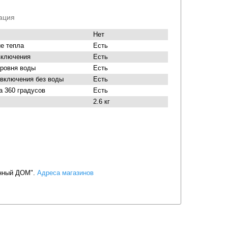
ация
Нет
е тепла
Есть
включения
Есть
уровня воды
Есть
 включения без воды
Есть
а 360 градусов
Есть
2.6 кг
енный ДОМ".
Адреса магазинов