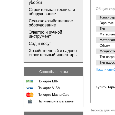
уборки
Общие хар
Строительная техника и
оборудование
Товар се
Сельскохозяйственное
Гарантия
оборудование
Тип
Электро и ручной
Материал
инструмент
Материал
Сад и досуг
Объем
Хозяйственный и садово-
Мощност
строительный инвентарь
Тип нагр
Тип насо
Нашли ошиб
Способы оплаты
По карте MIR
Купить
Тер
По карте VISA
По карте MasterCard
Наличными в магазине
Техника для ку