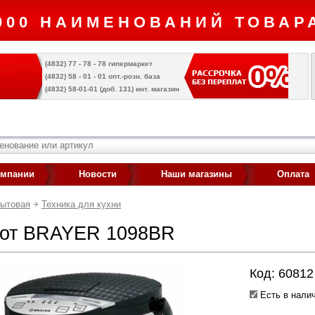
000 НАИМЕНОВАНИЙ ТОВАРА
(4832) 77 - 78 - 78 гипермаркет
(4832) 58 - 01 - 01 опт.-розн. база
(4832) 58-01-01 (доб. 131) инт. магазин
омпании
Новости
Наши магазины
Оплата
бытовая
Техника для кухни
от BRAYER 1098BR
Код: 60812
Есть в налич