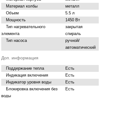
Материал колбы
металл
Объем
5.5 л
Мощность
1450 Вт
Тип нагревательного
закрытая
элемента
спираль
Тип насоса
ручной/
автоматический
Доп. информация
Поддержание тепла
Есть
Индикация включения
Есть
Индикатор уровня воды
Есть
Блокировка включения без
Есть
воды
Вращение на 360 градусов
Есть
Размеры (ШхВхГ)
255х425х300 мм
Вес
3.4 кг
Нашли ошибку в описании? Сообщите нам!
Купить
Термопот BRAYER 1091BR
в Брянске вы