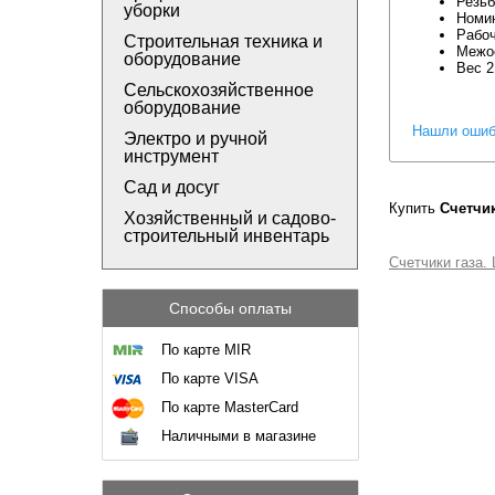
Резьб
уборки
Номин
Рабоч
Строительная техника и
Межос
оборудование
Вес 2
Сельскохозяйственное
оборудование
Нашли ошиб
Электро и ручной
инструмент
Сад и досуг
Купить
Счетчик
Хозяйственный и садово-
строительный инвентарь
Счетчики газа.
Способы оплаты
По карте MIR
По карте VISA
По карте MasterCard
Наличными в магазине