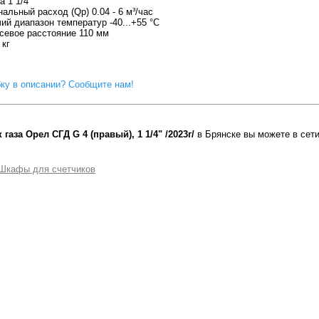
а 1 1/4"
альный расход (Qp) 0.04 - 6 м³/час
ий диапазон температур -40...+55 °С
евое расстояние 110 мм
 кг
ку в описании? Сообщите нам!
 газа Орел СГД G 4 (правый), 1 1/4" /2023г/
в Брянске вы можете в сет
 Шкафы для счетчиков