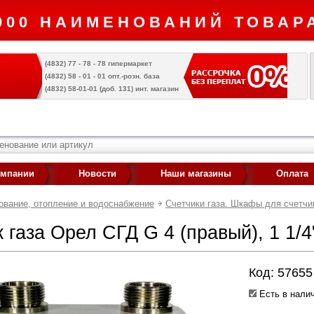
000 НАИМЕНОВАНИЙ ТОВАРА
(4832) 77 - 78 - 78 гипермаркет
(4832) 58 - 01 - 01 опт.-розн. база
(4832) 58-01-01 (доб. 131) инт. магазин
омпании
Новости
Наши магазины
Оплата
ование, отопление и водоснабжение
Счетчики газа. Шкафы для счетчи
 газа Орел СГД G 4 (правый), 1 1/4"
Код: 57655
Есть в налич