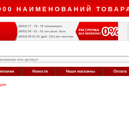
000 НАИМЕНОВАНИЙ ТОВАРА
(4832) 77 - 78 - 78 гипермаркет
(4832) 58 - 01 - 01 опт.-розн. база
(4832) 58-01-01 (доб. 131) инт. магазин
омпании
Новости
Наши магазины
Оплата
йден