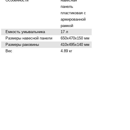
Особенности
навесная
панель
пластиковая с
армированной
рамкой
Емкость умывальника
17 л
Размеры навесной панели
650х470х150 мм
Размеры раковины
410х495х140 мм
Вес
4.89 кг
Нашли ошибку в описании? Сообщите нам!
Купить
Умывальник Мастерица WK-17M без
ЭВН, навесной с раковиной
в Брянске вы
можете в сети магазинов "Современный ДОМ".
Адреса магазинов
Способы оплаты
По карте MIR
По карте VISA
По карте MasterCard