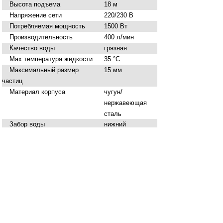
Высота подъема
18 м
Напряжение сети
220/230 В
Потребляемая мощность
1500 Вт
Производительность
400 л/мин
Качество воды
грязная
Мах температура жидкости
35 °С
Максимальный размер
15 мм
частиц
Материал корпуса
чугун/
нержавеющая
сталь
Забор воды
нижний
Габариты
205х270х460 мм
Вес
20.1 кг
Нашли ошибку в описании? Сообщите нам!
Купить
Насос фекальный ВИХРЬ ФН-1500Л
в
Брянске вы можете в сети магазинов
"Современный ДОМ".
Адреса магазинов
Способы оплаты