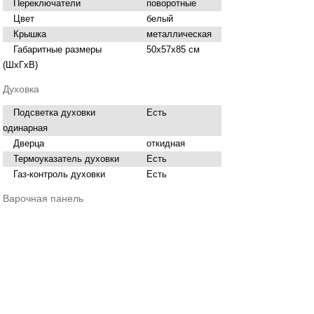
Переключатели
поворотные
Цвет
белый
Крышка
металлическая
Габаритные размеры
50х57х85 см
(ШхГхВ)
Духовка
Подсветка духовки
Есть
одинарная
Дверца
откидная
Термоуказатель духовки
Есть
Газ-контроль духовки
Есть
Варочная панель
Рабочая поверхность
эмаль
Решетки стола
Есть
Ящик для посуды
Есть
Нашли ошибку в описании? Сообщите нам!
Купить
Плита газовая GEFEST 3200-06
в Брянске
вы можете в сети магазинов "Современный ДОМ".