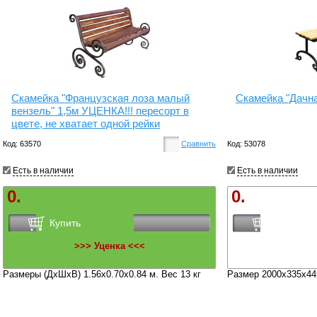
Скамейка "Французская лоза малый
Скамейка "Дачна
вензель" 1,5м УЦЕНКА!!! пересорт в
цвете, не хватает одной рейки
Код: 63570
Сравнить
Код: 53078
Есть в наличии
Есть в наличии
0.
0.
Купить
Купить
>>> Уценка <<<
Размеры (ДхШхВ) 1.56х0.70х0.84 м. Вес 13 кг
Размер 2000x335x445