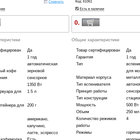
Код: 61061
Сравнить
чии
Есть в наличии
0.
теристики
Общие характеристики
ифицирован
Да
Товар сертифицирован
Да
1 год
Гарантия
1 год
автоматическая
Тип
вспени
мый кофе
зерновой
для мо
Материал корпуса
металл
ения
сенсорное
Тип вспенивателя
автоно
1350 Вт
Принцип работы
сенсор
рвуара для
1.5 л
Тип конструкции
стацио
Мощность
500 Вт
нтейнера для
200 г
Объем
250 мл
Количество режимов
4
американо,
работы
капучино,
Режимы
горяча
латте, эспрессо
 кофемолка
Есть
молочн