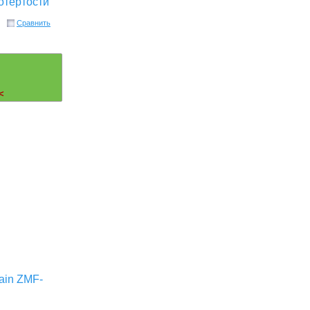
отертости
Сравнить
<
ain ZMF-