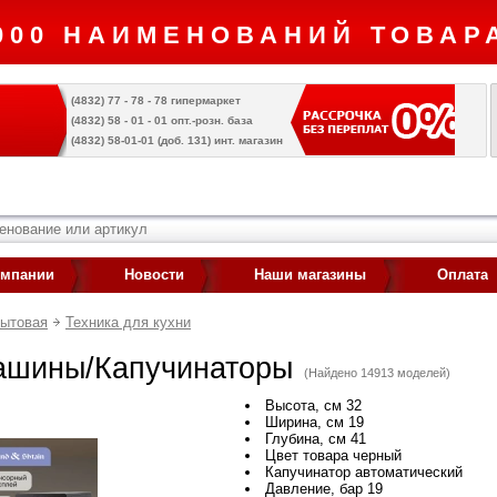
000 НАИМЕНОВАНИЙ ТОВАРА
(4832) 77 - 78 - 78 гипермаркет
(4832) 58 - 01 - 01 опт.-розн. база
(4832) 58-01-01 (доб. 131) инт. магазин
омпании
Новости
Наши магазины
Оплата
бытовая
Техника для кухни
шины/Капучинаторы
(Найдено 14913 моделей)
Высота, см 32
Ширина, см 19
Глубина, см 41
Цвет товара черный
Капучинатор автоматический
Давление, бар 19