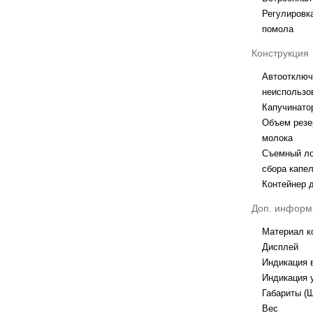
Регулировк
помола
Конструкция
Автоотключ
неиспользо
Капучинато
Объем резе
молока
Съемный ло
сбора капе
Контейнер 
Доп. информ
Материал к
Дисплей
Индикация 
Индикация 
Габариты (
Вес