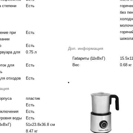
а степени
Есть
горяче
без пе
холодн
молочн
горячи
ение при
Есть
шокол
вании
р
Есть
Доп. информация
рвуара для
0.75 л
Габариты (ШхВхГ)
15.5x1
Вес
0.68 кг
ток для
Есть
ль
для отходов
Есть
ация
орпуса
пластик
Есть
включения
Есть
уровня воды
Есть
ШхВхГ)
51х23.8х36.8 см
8.47 кг