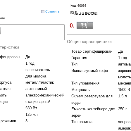
Код: 60036
Сравнить
Есть в наличии
чии
0.
Общие характеристики
теристики
Товар сертифицирован
Да
ифицирован
Да
Гарантия
1 год
1 год
Тип
автома
вспениватель
Используемый кофе
зернов
для молока
молот
орпуса
металл/пластик
Тип управления
механи
вателя
автономный
Мощность
1500 В
боты
электромеханический
Объем резервуара для
1.5 л
кции
стационарный
воды
550 Вт
Емкость контейнера для
250 г
125 мл
зерен
 режимов
3
Тип напитка
эспрес
америк