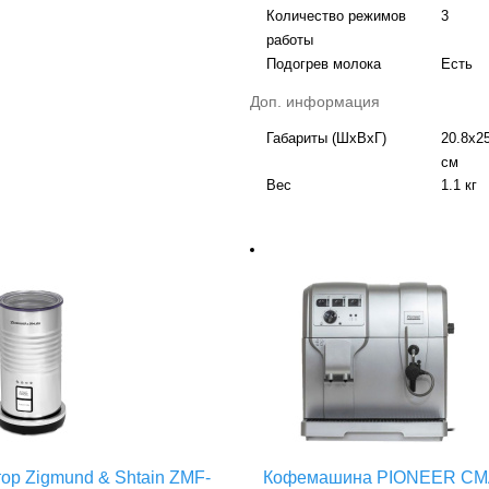
Количество режимов
3
работы
Подогрев молока
Есть
Доп. информация
Габариты (ШхВхГ)
20.8х2
см
Вес
1.1 кг
ор Zigmund & Shtain ZMF-
Кофемашина PIONEER CM