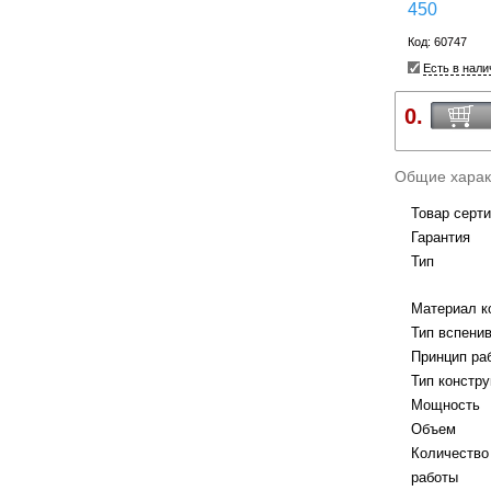
450
Код: 60747
Есть в нали
0.
Общие харак
Товар серт
Гарантия
Тип
Материал к
Тип вспени
Принцип ра
Тип констру
Мощность
Объем
Количество
работы