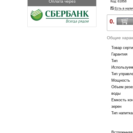
Оплата через
Код: 61858
Есть в нали
0.
Общие харак
Товар серт
Гарантия
Тип
Используе
Тип управл
Мощность
Объем резе
воды
Емкость ко
зерен
Тип напитка
Встроенная