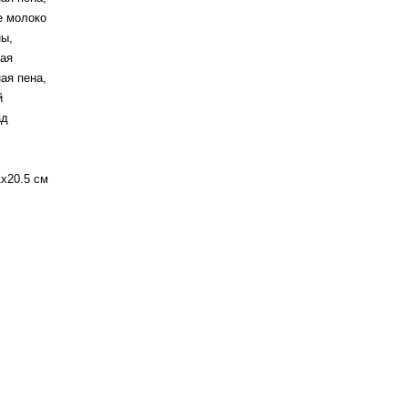
е молоко
ны,
ая
ая пена,
й
ад
1x20.5 см