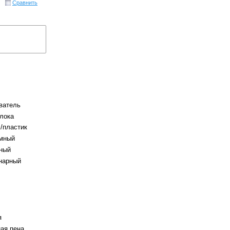
Сравнить
ватель
лока
/пластик
мный
ный
нарный
я
ая пена,