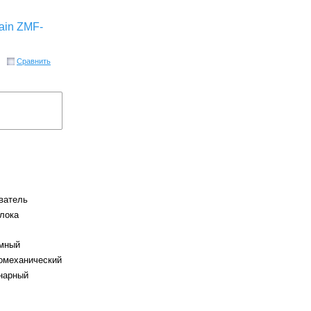
ain ZMF-
Сравнить
ватель
лока
л
мный
омеханический
нарный