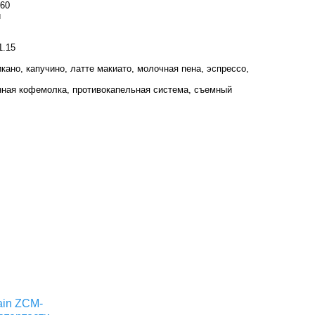
160
й
1.15
ано, капучино, латте макиато, молочная пена, эспрессо,
ная кофемолка, противокапельная система, съемный
in ZCM-