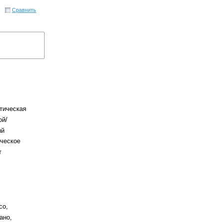
Сравнить
тическая
ой/
ый
ческое
т
со,
ано,