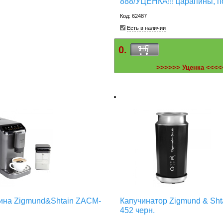
888/УЦЕНКА!!! царапины, п
Код: 62487
Есть в наличии
0.
>>>>>> Уценка <<<<
на Zigmund&Shtain ZACM-
Капучинатор Zigmund & Sht
452 черн.