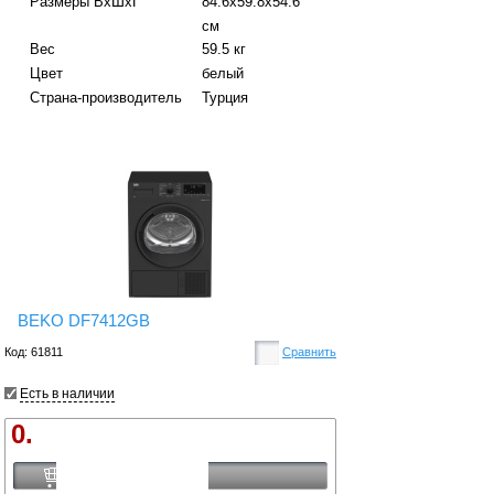
Размеры ВхШхГ
84.6х59.8х54.6
см
Вес
59.5 кг
Цвет
белый
Страна-производитель
Турция
BEKO DF7412GB
Код: 61811
Сравнить
Есть в наличии
0.
Купить