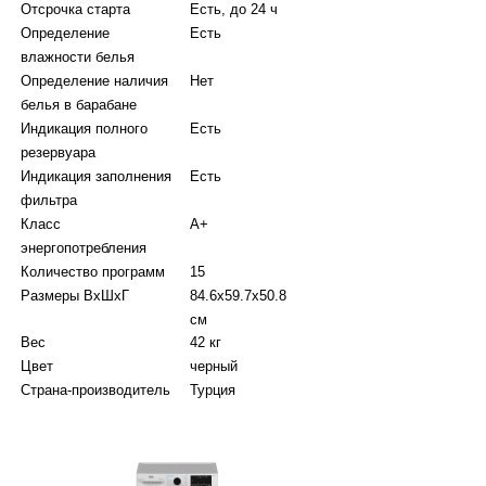
Отсрочка старта
Есть, до 24 ч
Определение
Есть
влажности белья
Определение наличия
Нет
белья в барабане
Индикация полного
Есть
резервуара
Индикация заполнения
Есть
фильтра
Класс
A+
энергопотребления
Количество программ
15
Размеры ВхШхГ
84.6х59.7х50.8
см
Вес
42 кг
Цвет
черный
Страна-производитель
Турция