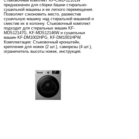
Стыковочный комплект KF-CWD-12101W
предназначен для сборки башни стирально-
сушильной машины и ее легкого перемещения.
Позволяет сэкономить место, разместив
сушильную машину над стиральной машиной и
сместив их в колонну. Стыковочный комплект
подходит для стиральных машин KF-
MDS12147G, KF-MDS12146W и сушильных
машин KF-DM1002HPG, KF-DM1001HPW.
Комплектация: Стыковочный кронштейн,
крепления для ножек (2 шт.), саморезы (4 шт.),
ограничитель высоты ножек, инструкция.
KRAFT KF-DM1002HPG
Код: 58389
Сравнить
Есть в наличии